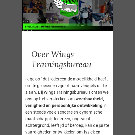
o
g
d
k
o
r
i
k
a
n
m
Over Wings
Trainingsbureau
Ik geloof dat iedereen de mogelijkheid heeft
om te groeien en zijn of haar vleugels uit te
slaan. Bij Wings Trainingsbureau richten we
ons op het versterken van
weerbaarheid,
veiligheid en persoonlijke ontwikkeling
in
een steeds veeleisendere en dynamische
maatschappij. Iedereen, ongeacht
achtergrond, leeftijd of beroep, kan de juiste
vaardigheden ontwikkelen om fysiek en