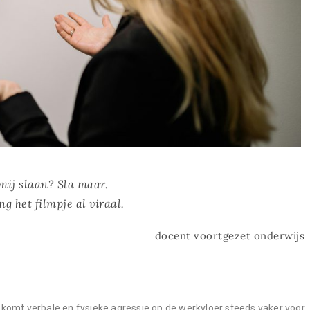
mij slaan? Sla maar.
ng het filmpje al viraal.
docent voortgezet onderwijs
 komt verbale en fysieke agressie op de werkvloer steeds vaker voor.