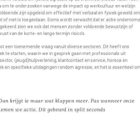
a om te onderzoeken vanwege de impact op werkcultuur en welzijn
voldoende zijn opgeleid om effectief met verbaal en fysiek geweld o
el of niet is toegestaan. Soms wordt verwacht dat er actie ondernom
 Omgekeerd zien we ook dat mensen zonder voldoende bewustzijn of
wust van de korte- en lange termijn risico’s.
t tot een toenemende vraag vanuit diverse sectoren. Dit heeft ons
 te starten, waarin we in gesprek gaan met professionals uit
 sector, (jeugd)hulpverlening, klantcontact en service, horeca en
ek en specifieke uitdagingen rondom agressie, en het is essentieel o
. Dan krijgt ie maar wat klappen meer. Pas wanneer onze
nemen we actie. Dit gebeurd in split seconds